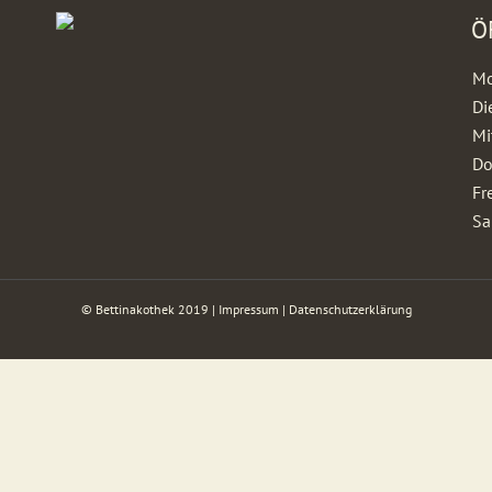
Ö
Mo
Di
Mi
Do
Fr
Sa
© Bettinakothek 2019 |
Impressum
|
Datenschutzerklärung